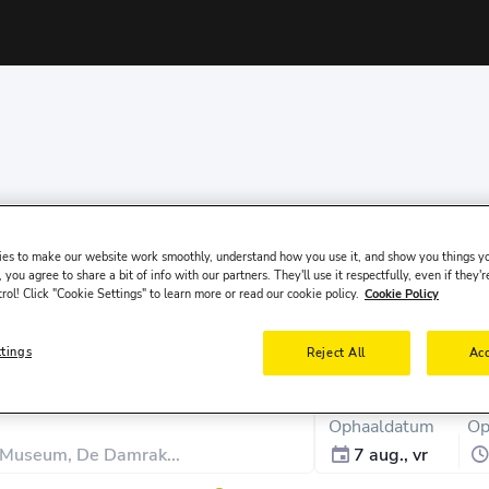
es to make our website work smoothly, understand how you use it, and show you things yo
 you agree to share a bit of info with our partners. They'll use it respectfully, even if they'r
trol! Click "Cookie Settings" to learn more or read our cookie policy.
Cookie Policy
ttings
Reject All
Acc
Ophaaldatum
Op
7 aug., vr