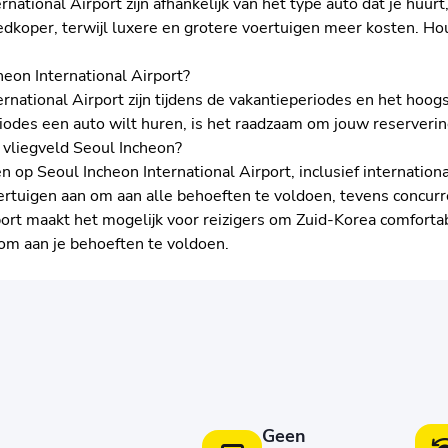
tional Airport zijn afhankelijk van het type auto dat je huurt
dkoper, terwijl luxere en grotere voertuigen meer kosten. Ho
heon International Airport?
rnational Airport zijn tijdens de vakantieperiodes en het hoo
eriodes een auto wilt huren, is het raadzaam om jouw reserveri
 vliegveld Seoul Incheon?
n op Seoul Incheon International Airport, inclusief internation
rtuigen aan om aan alle behoeften te voldoen, tevens concurr
ort maakt het mogelijk voor reizigers om Zuid-Korea comfortab
s om aan je behoeften te voldoen.
Geen