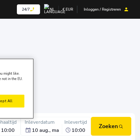
24/7
NL
€
EUR
Inloggen / Registreren
u might like.
e not in the EU.
ept All
haaltijd
Inleverdatum
Inlevertijd
Zoeken
10:00
10 aug., ma
10:00