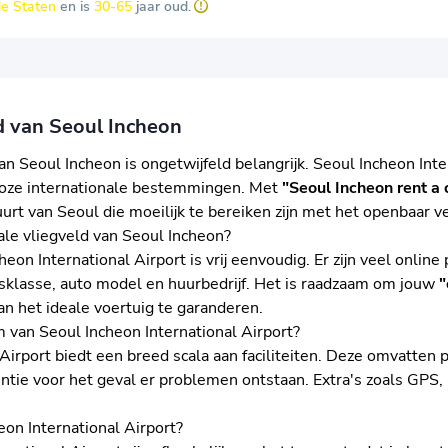
e Staten
en is
30-65
jaar oud.
d van Seoul Incheon
an Seoul Incheon is ongetwijfeld belangrijk. Seoul Incheon Inte
lloze internationale bestemmingen. Met
"Seoul Incheon rent a 
uurt van Seoul die moeilijk te bereiken zijn met het openbaar 
ale vliegveld van Seoul Incheon?
n International Airport is vrij eenvoudig. Er zijn veel online
ijsklasse, auto model en huurbedrijf. Het is raadzaam om jouw
"
an het ideale voertuig te garanderen.
m van Seoul Incheon International Airport?
irport biedt een breed scala aan faciliteiten. Deze omvatten p
entie voor het geval er problemen ontstaan. Extra's zoals GPS
eon International Airport?