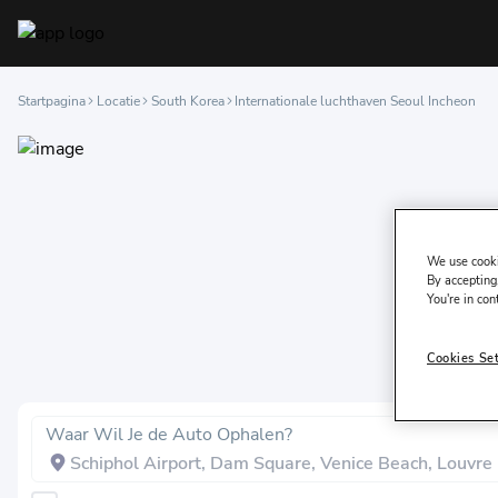
Startpagina
Locatie
South Korea
Internationale luchthaven Seoul Incheon
We use cooki
By accepting,
You're in con
Cookies Se
Waar Wil Je de Auto Ophalen?