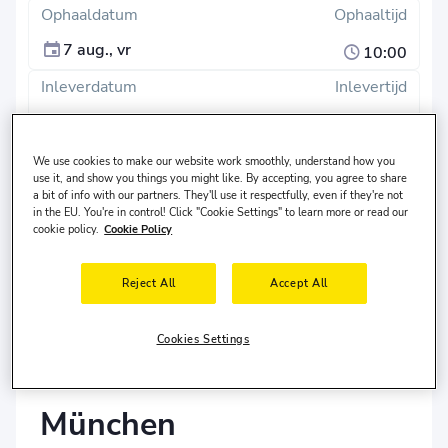
Ophaaldatum
Ophaaltijd
7 aug., vr
10:00
Inleverdatum
Inlevertijd
10 aug., ma
10:00
We use cookies to make our website work smoothly, understand how you
Zoeken
use it, and show you things you might like. By accepting, you agree to share
a bit of info with our partners. They'll use it respectfully, even if they're not
in the EU. You're in control! Click "Cookie Settings" to learn more or read our
Verschillende inleverlocatie?
cookie policy.
Cookie Policy
De bestuurder woont in
Verenigde Staten
en is
30-65
jaar oud.
Reject All
Accept All
Cookies Settings
Autoverhuur in
München