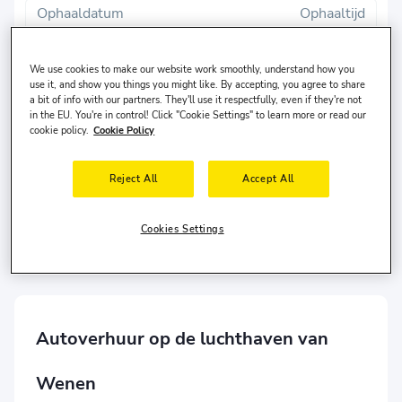
Ophaaldatum
Ophaaltijd
8 aug., za
10:00
We use cookies to make our website work smoothly, understand how you
Inleverdatum
Inlevertijd
use it, and show you things you might like. By accepting, you agree to share
a bit of info with our partners. They'll use it respectfully, even if they're not
11 aug., di
10:00
in the EU. You're in control! Click "Cookie Settings" to learn more or read our
cookie policy.
Cookie Policy
Zoeken
Reject All
Accept All
Verschillende inleverlocatie?
De bestuurder woont in
Verenigde Staten
en is
30-65
Cookies Settings
jaar oud.
Autoverhuur op de luchthaven van
Wenen