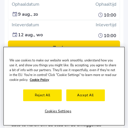
Ophaaldatum
Ophaaltijd
9 aug., zo
10:00
Inleverdatum
Inlevertijd
12 aug., wo
10:00
Zoeken
We use cookies to make our website work smoothly, understand how you
Verschillende inleverlocatie?
use it, and show you things you might like. By accepting, you agree to share
De bestuurder woont in
Verenigde Staten
en is
30-65
a bit of info with our partners. They'll use it respectfully, even if they're not
jaar oud.
in the EU. You're in control! Click "Cookie Settings" to learn more or read our
cookie policy.
Cookie Policy
Reject All
Accept All
Autohuur in Wenen
Cookies Settings
Als u Wenen bezoekt, kunt u overwegen om een
auto te huren om de stad en de omliggende