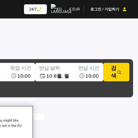
24/7
KO
€
EUR
로그인 / 가입하기
검
픽업 시간
반납 날짜
반납 시간
색
10:00
10 8월, 월
10:00
u might like.
e not in the EU.