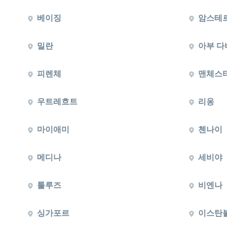
베이징
암스테
밀란
아부 다
피렌체
맨체스
우트레흐트
리옹
마이애미
첸나이
메디나
세비야
툴루즈
비엔나
싱가포르
이스탄