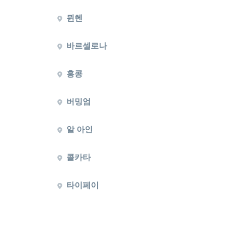
뮌헨
바르셀로나
홍콩
버밍엄
알 아인
콜카타
타이페이