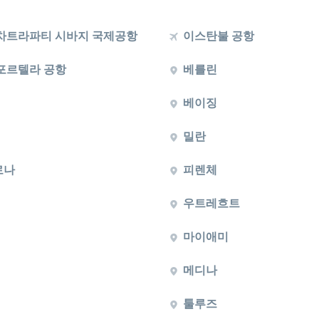
차트라파티 시바지 국제공항
이스탄불 공항
포르텔라 공항
베를린
베이징
밀란
로나
피렌체
우트레흐트
마이애미
메디나
툴루즈