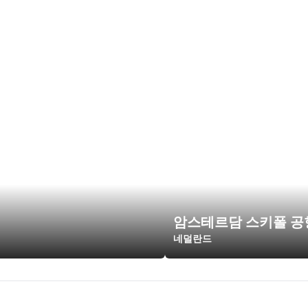
암스테르담 스키폴 공
네덜란드