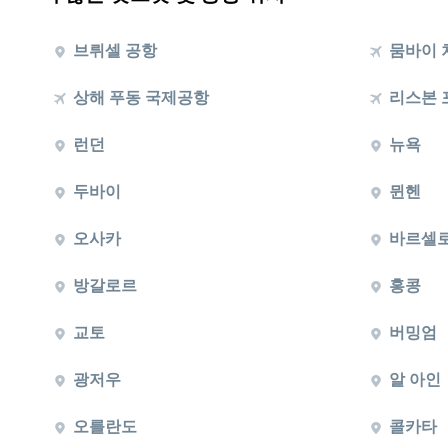
브뤼셀 공항
뭄바이 
상해 푸동 국제공항
리스본 
런던
뉴욕
두바이
뮌헨
오사카
바르셀
방갈로르
홍콩
교토
버밍엄
광저우
알 아인
오를란도
콜카타