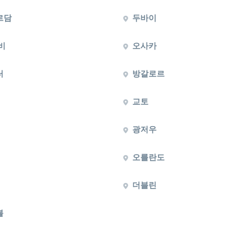
르담
두바이
비
오사카
터
방갈로르
교토
광저우
오를란도
더블린
불