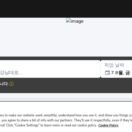
픽업 날짜
7 8월, 금
니다.
es to make our website work smoothly, understand how you use it, and show you things yo
 you agree to share a bit of info with our partners. They'll use it respectfully, even if they'r
trol! Click "Cookie Settings" to learn more or read our cookie policy.
Cookie Policy