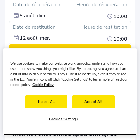
Date de récupération
Heure de récupération
9 août, dim.
10:00
Date de restitution
Heure de restitution
12 août, mer.
10:00
Rechercher
We use cookies to make our website work smoothly, understand how you
Je souhaite le déposer à un autre endroit
use it, and show you things you might like. By accepting, you agree to share
Le conducteur réside dans le pays
États-Unis
et a
30-65
a bit of info with our partners. They'll use it respectfully, even if they're not
in the EU. You're in control! Click "Cookie Settings" to learn more or read our
ans.
cookie policy.
Cookie Policy
Reject All
Accept All
Location de voitures à l'Aéroport
Cookies Settings
International Chhatrapati Shivaji de