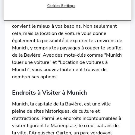
rythme. Avec un large éventail de voitures
Cookies Settings
disponibles, allant des voitures économiques aux
berlines de luxe, vous pouvez choisir celle qui
convient le mieux à vos besoins. Non seulement
cela, mais la location de voiture vous donne
également la possibilité d'explorer les environs de
Munich, y compris les paysages à couper le souffle
de la Bavière. Avec des mots-clés comme "Munich
louer une voiture" et "Location de voitures à
Munich", vous pouvez facilement trouver de
nombreuses options.
Endroits à Visiter à Munich
Munich, la capitale de la Bavière, est une ville
pleine de sites historiques, de culture et
d'attractions. Parmi les endroits incontournables à
visiter figurent le Marienplatz, le cœur battant de
la ville, l'Anglischer Garten, un parc verdoyant