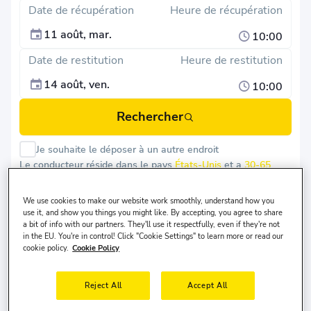
Date de récupération
Heure de récupération
11 août, mar.
10:00
Date de restitution
Heure de restitution
14 août, ven.
10:00
Rechercher
Je souhaite le déposer à un autre endroit
Le conducteur réside dans le pays
États-Unis
et a
30-65
ans.
We use cookies to make our website work smoothly, understand how you
use it, and show you things you might like. By accepting, you agree to share
a bit of info with our partners. They'll use it respectfully, even if they're not
in the EU. You're in control! Click "Cookie Settings" to learn more or read our
cookie policy.
Cookie Policy
Location de Voiture à Munich
Reject All
Accept All
La location de voiture à Munich est un choix
judicieux si vous souhaitez explorer la ville à votre