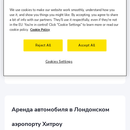
Дата получения
Время получения
We use cookies to make our website work smoothly, understand how you
10 авг., пн
10:00
use it, and show you things you might like. By accepting, you agree to share
a bit of info with our partners. They'll use it respectfully, even if they're not
Дата возврата
Время сдачи
in the EU. You're in control! Click "Cookie Settings" to learn more or read our
cookie policy.
Cookie Policy
13 авг., чт
10:00
Reject All
Accept All
Поиск
Cookies Settings
Различное место сдачи автомобиля?
Водитель проживает в
Соединенные Штаты
и ему
30-65
лет.
Аренда автомобиля в Лондонском
аэропорту Хитроу