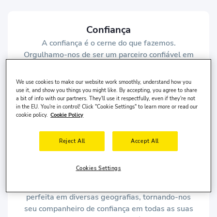
Confiança
A confiança é o cerne do que fazemos.
Orgulhamo-nos de ser um parceiro confiável em
sua jornada, garantindo uma experiência de
aluguel de carros tranquila do início ao fim. É a
We use cookies to make our website work smoothly, understand how you
confiança e a satisfação de nossos clientes que
use it, and show you things you might like. By accepting, you agree to share
a bit of info with our partners. They'll use it respectfully, even if they're not
impulsionam nosso crescimento e nos levam a
in the EU. You're in control! Click "Cookie Settings" to learn more or read our
aprimorar constantemente nossas ofertas.
cookie policy.
Cookie Policy
Reject All
Accept All
Simplicidade
Não importa onde você esteja, seu carro perfeito
Cookies Settings
está a apenas alguns cliques de distância.
Garantimos uma experiência de aluguel de carros
perfeita em diversas geografias, tornando-nos
seu companheiro de confiança em todas as suas