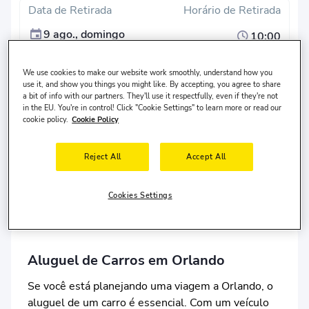
Data de Retirada
Horário de Retirada
9 ago., domingo
10:00
Data de Devolução
Hora de Devolução
We use cookies to make our website work smoothly, understand how you
12 ago., quarta
10:00
use it, and show you things you might like. By accepting, you agree to share
a bit of info with our partners. They'll use it respectfully, even if they're not
in the EU. You're in control! Click "Cookie Settings" to learn more or read our
Pesquisar
cookie policy.
Cookie Policy
Local de devolução diferente?
Reject All
Accept All
O motorista mora no
Estados Unidos
e tem
30-65
anos
de idade.
Cookies Settings
Aluguel de Carros em Orlando
Se você está planejando uma viagem a Orlando, o
aluguel de um carro é essencial. Com um veículo