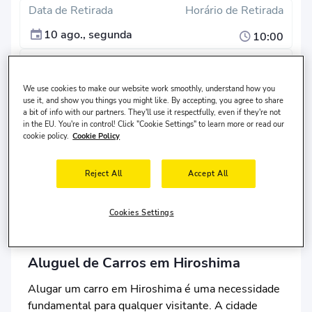
Data de Retirada
Horário de Retirada
10 ago., segunda
10:00
Data de Devolução
Hora de Devolução
13 ago., quinta
10:00
We use cookies to make our website work smoothly, understand how you
use it, and show you things you might like. By accepting, you agree to share
a bit of info with our partners. They'll use it respectfully, even if they're not
Pesquisar
in the EU. You're in control! Click "Cookie Settings" to learn more or read our
cookie policy.
Cookie Policy
Local de devolução diferente?
O motorista mora no
Estados Unidos
e tem
30-65
anos
Reject All
Accept All
de idade.
Cookies Settings
Aluguel de Carros em Hiroshima
Alugar um carro em Hiroshima é uma necessidade
fundamental para qualquer visitante. A cidade