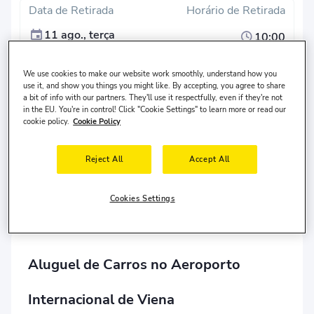
Data de Retirada
Horário de Retirada
11 ago., terça
10:00
Data de Devolução
Hora de Devolução
We use cookies to make our website work smoothly, understand how you
14 ago., sexta
10:00
use it, and show you things you might like. By accepting, you agree to share
a bit of info with our partners. They'll use it respectfully, even if they're not
in the EU. You're in control! Click "Cookie Settings" to learn more or read our
Pesquisar
cookie policy.
Cookie Policy
Local de devolução diferente?
Reject All
Accept All
O motorista mora no
Estados Unidos
e tem
30-65
anos
de idade.
Cookies Settings
Aluguel de Carros no Aeroporto
Internacional de Viena