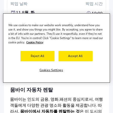
픽업 날짜
픽업 시간
11 8월, 화
10:00
반납 날짜
반납 시간
We use cookies to make our website work smoothly, understand how you
use it, and show you things you might like. By accepting, you agree to share
14 8월, 금
10:00
a bit of info with our partners. They'll use it respectfully, even if they're not
in the EU. You're in control! Click "Cookie Settings" to learn more or read our
검색
cookie policy.
Cookie Policy
다른 반납 장소?
Reject All
Accept All
운전자는
미국
에 살고 있으며 나이는
30-65
세입니다.
Cookies Settings
뭄바이 자동차 렌탈
뭄바이는 인도의 금융, 영화,패션의 중심지로서, 여행
객들에게 다양한 관광 명소와 활동을 제공합니다. 따
라서,
뭄바이에서 자동차를 렌탈하는 것
은 이 도시의