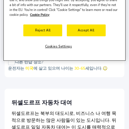
use it, and show you things you might like. By accepting, you agree to share
픽업 날짜
픽업 시간
a bit of info with our partners. They'll use it respectfully, even if they're not
in the EU. You're in control! Click "Cookie Settings" to learn more or read our
7 8월, 금
10:00
cookie policy.
Cookie Policy
반납 날짜
반납 시간
Reject All
Accept All
10 8월, 월
10:00
Cookies Settings
검색
다른 반납 장소?
운전자는
미국
에 살고 있으며 나이는
30-65
세입니다.
뒤셀도르프 자동차 대여
뒤셀도르프는 북부의 대도시로, 비즈니스 나 여행 목
적으로 방문하는 많은 사람들이 있는 도시입니다. 뒤
셀도르프 일일 자동차 대여는 이 도시를 매력적으로