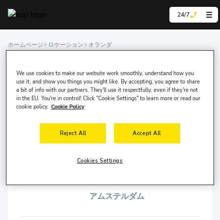
24/7
ホームページ
ロケーション
オランダ
オランダ レンタカー
We use cookies to make our website work smoothly, understand how you
我々は経験豊富なレンタカー専門家であり、世界中の
use it, and show you things you might like. By accepting, you agree to share
a bit of info with our partners. They'll use it respectfully, even if they're not
200以上の国と100,000以上の場所でオンラインでレン
in the EU. You're in control! Click "Cookie Settings" to learn more or read our
タカーサービスを提供しています。
cookie policy.
Cookie Policy
Reject All
Accept All
アムステルダム・スキポール
Cookies Settings
空港
アムステルダム
アムステルダム