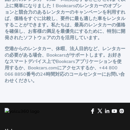
上に簡単になりました！Bookcarsのレンタカーのオプシ
ョンと競合力のあるレンタカーのキャンペーンを利用すれ
ば、価格をすぐに比較し、要件に最も適した車をレンタル
することができます。私たちは、最高のレンタカーの価格
を確保し、お客様の満足を最優先にするために、特別に開
発されたソフトウェアの力を活用しています。
空港からのレンタカー、休暇、法人目的など、レンタカー
の必要がある場合、Bookcarsがサポートします。お好き
なスマートデバイス上でBookcarsアプリケーションを使
用するか、
Bookcars.com
にアクセスするか、+44 800
066 8850番号の24時間対応のコールセンターにお問い合
わせください。