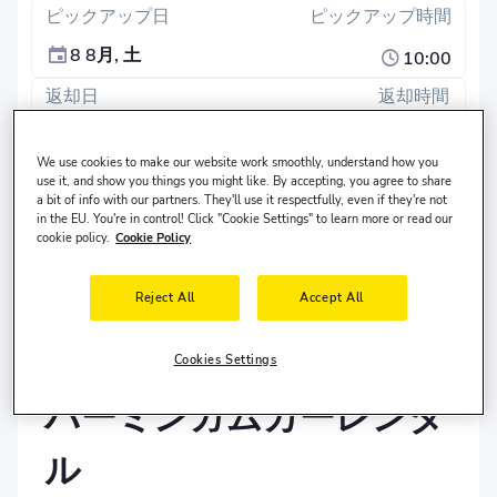
ピックアップ日
ピックアップ時間
8 8月, 土
10:00
返却日
返却時間
11 8月, 火
10:00
We use cookies to make our website work smoothly, understand how you
use it, and show you things you might like. By accepting, you agree to share
検索
a bit of info with our partners. They'll use it respectfully, even if they're not
in the EU. You're in control! Click "Cookie Settings" to learn more or read our
異なる返却場所？
cookie policy.
Cookie Policy
ドライバーは
アメリカ合衆国
に住んでおり、
30-65
歳で
す。
Reject All
Accept All
Cookies Settings
バーミンガムカーレンタ
ル