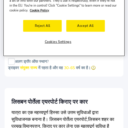
a bit of info with our partners. They'll use it respectfully, even if they're not
पिक-अप तारीख
पिक-अप समय
in the EU. You're in control! Click "Cookie Settings" to learn more or read our
cookie policy.
Cookie Policy
9 अग॰, रवि
10:00
ड्रॉप-ऑफ दिनांक
ड्रॉप-ऑफ समय
Reject All
Accept All
12 अग॰, बुध
10:00
Cookies Settings
खोजें
अलग ड्रॉप ऑफ स्थान?
ड्राइवर
संयुक्त राज्य
में रहता है और वह
30-65
वर्ष का है।
लिसबन पोर्तेला एयरपोर्ट किराए पर कार
यात्रा का एक महत्त्वपूर्ण हिस्सा उसे उत्तम सुविधाओं द्वारा
सुविधाजनक बनाना है। लिसबन पोर्तेला एयरपोर्ट,लिसबन शहर का
प्रमुख विमानपत्तन, किराए पर कार लेना एक महत्वपूर्ण सुविधा है