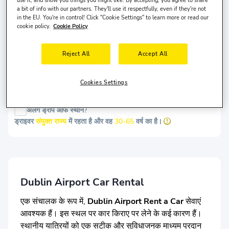
use it, and show you things you might like. By accepting, you agree to share
पिक-अप तारीख
पिक-अप समय
a bit of info with our partners. They'll use it respectfully, even if they're not
in the EU. You're in control! Click "Cookie Settings" to learn more or read our
8 अग॰, शनि
10:00
cookie policy.
Cookie Policy
ड्रॉप-ऑफ दिनांक
ड्रॉप-ऑफ समय
Reject All
Accept All
11 अग॰, मंगल
10:00
Cookies Settings
खोजें
अलग ड्रॉप ऑफ स्थान?
ड्राइवर
संयुक्त राज्य
में रहता है और वह
30-65
वर्ष का है।
Dublin Airport Car Rental
एक संचालक के रूप में,
Dublin Airport Rent a Car
सेवाएं
आवश्यक हैं। इस स्थल पर कार किराए पर लेने के कई कारण हैं।
स्थानीय यात्रियों को एक सटीक और सुविधाजनक माध्यम प्रदान