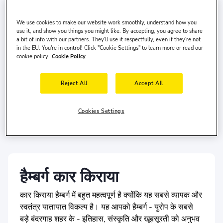
पिक-अप तारीख
पिक-अप समय
We use cookies to make our website work smoothly, understand how you
10 अग॰, सोम
10:00
use it, and show you things you might like. By accepting, you agree to share
a bit of info with our partners. They'll use it respectfully, even if they're not
ड्रॉप-ऑफ दिनांक
ड्रॉप-ऑफ समय
in the EU. You're in control! Click "Cookie Settings" to learn more or read our
cookie policy.
Cookie Policy
13 अग॰, गुरु
10:00
खोजें
Reject All
Accept All
अलग ड्रॉप ऑफ स्थान?
Cookies Settings
ड्राइवर
संयुक्त राज्य
में रहता है और वह
30-65
वर्ष का है।
हैम्बर्ग कार किराया
कार किराया हैम्बर्ग में बहुत महत्वपूर्ण है क्योंकि यह सबसे व्यापक और
स्वतंत्र यातायात विकल्प है। यह आपको हैम्बर्ग - युरोप के सबसे
बड़े बंदरगाह शहर के - इतिहास, संस्कृति और खूबसूरती को अनुभव