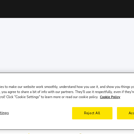
es to make our website work smoothly, understand how you use it, and show you things yo
 you agree to share a bit of info with our partners. They'll use it respectfully, even if they'r
trol! Click "Cookie Settings" to learn more or read our cookie policy.
Cookie Policy
ttings
Reject All
Acc
Date de récupération
Heure de récupération
10 août, lun.
10:00
1