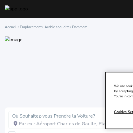
Accueil
Emplacement
Arabie saoudite
Dammam
We use cooki
By accepting,
You're in con
Cookies Se
Où Souhaitez-vous Prendre la Voiture?