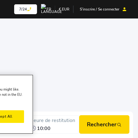
7/24
FR
€
EUR
S'inscrire / Se connecter
u might like.
e not in the EU.
ept All
Date de restitution
Heure de restitution
Rechercher
3 août, jeu.
10:00