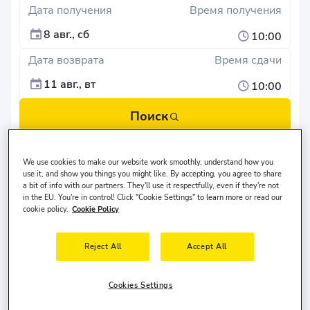
Дата получения
Время получения
8 авг., сб
10:00
Дата возврата
Время сдачи
11 авг., вт
10:00
Поиск
Различное место сдачи автомобиля?
We use cookies to make our website work smoothly, understand how you
Водитель проживает в
Соединенные Штаты
и ему
use it, and show you things you might like. By accepting, you agree to share
30-65
лет.
a bit of info with our partners. They'll use it respectfully, even if they're not
in the EU. You're in control! Click "Cookie Settings" to learn more or read our
cookie policy.
Cookie Policy
Reject All
Accept All
Аренда автомобиля в Лас-Вегасе
Cookies Settings
(Las Vegas Car Rental)