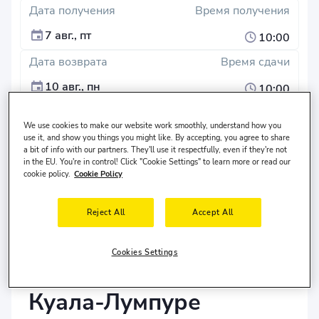
Дата получения
Время получения
7 авг., пт
10:00
Дата возврата
Время сдачи
10 авг., пн
10:00
Поиск
We use cookies to make our website work smoothly, understand how you
use it, and show you things you might like. By accepting, you agree to share
a bit of info with our partners. They'll use it respectfully, even if they're not
Различное место сдачи автомобиля?
in the EU. You're in control! Click "Cookie Settings" to learn more or read our
Водитель проживает в
Соединенные Штаты
и ему
cookie policy.
Cookie Policy
30-65
лет.
Reject All
Accept All
Cookies Settings
Аренда автомобилей в
Куала-Лумпуре