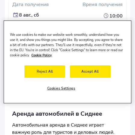
Дата получения
Время получения
8 авг., сб
10:00
Дата возврата
Время сдачи
We use cookies to make our website work smoothly, understand how you
11 авг., вт
10:00
use it, and show you things you might like. By accepting, you agree to share
a bit of info with our partners. They'll use it respectfully, even if they're not
Поиск
in the EU. You're in control! Click "Cookie Settings" to learn more or read our
cookie policy.
Cookie Policy
Различное место сдачи автомобиля?
Водитель проживает в
Соединенные Штаты
и ему
Reject All
Accept All
30-65
лет.
Cookies Settings
Аренда автомобилей в Сиднее
Автомобильная аренда в Сиднее играет
важную роль для туристов и деловых людей.