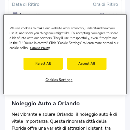
Data di Ritiro
Ora di Ritiro
7 ago, ven
10:00
Data di consegna
Ora di Consegna
We use cookies to make our website work smoothly, understand how you
use it, and show you things you might like. By accepting, you agree to share
10 ago, lun
10:00
a bit of info with our partners. They'll use it respectfully, even if they're not
in the EU. You're in control! Click "Cookie Settings" to learn more or read our
Cerca
cookie policy.
Cookie Policy
Luogo di riconsegna diverso?
Reject All
Accept All
Il conducente vive in
Stati Uniti
ed ha
30-65
anni.
Cookies Settings
Noleggio Auto a Orlando
Nel vibrante e solare Orlando, il noleggio auto è di
vitale importanza. Questa rinomata città della
Florida offre una varietà di attrazioni distanti tra