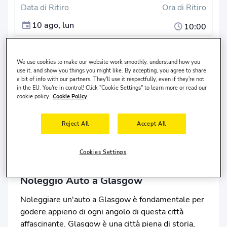
Data di Ritiro
Ora di Ritiro
10 ago, lun
10:00
Data di consegna
Ora di Consegna
13 ago, gio
We use cookies to make our website work smoothly, understand how you
10:00
use it, and show you things you might like. By accepting, you agree to share
a bit of info with our partners. They'll use it respectfully, even if they're not
Cerca
in the EU. You're in control! Click "Cookie Settings" to learn more or read our
cookie policy.
Cookie Policy
Luogo di riconsegna diverso?
Il conducente vive in
Stati Uniti
ed ha
30-65
anni.
Reject All
Accept All
Cookies Settings
Noleggio Auto a Glasgow
Noleggiare un'auto a Glasgow è fondamentale per
godere appieno di ogni angolo di questa città
affascinante. Glasgow è una città piena di storia,