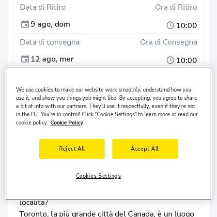
Data di Ritiro
Ora di Ritiro
9 ago, dom
10:00
Data di consegna
Ora di Consegna
12 ago, mer
10:00
Cerca
We use cookies to make our website work smoothly, understand how you
use it, and show you things you might like. By accepting, you agree to share
Luogo di riconsegna diverso?
a bit of info with our partners. They'll use it respectfully, even if they're not
in the EU. You're in control! Click "Cookie Settings" to learn more or read our
Il conducente vive in
Stati Uniti
ed ha
30-65
anni.
cookie policy.
Cookie Policy
Reject All
Accept All
Noleggio Auto a Toronto
Cookies Settings
Perché è importante il noleggio auto in questa
località?
Toronto, la più grande città del Canada, è un luogo