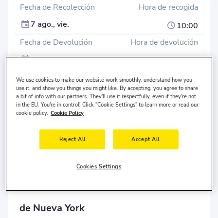
Fecha de Recolección
Hora de recogida
7 ago., vie.
10:00
Fecha de Devolución
Hora de devolución
10 ago., lun.
10:00
We use cookies to make our website work smoothly, understand how you
Buscar
use it, and show you things you might like. By accepting, you agree to share
a bit of info with our partners. They'll use it respectfully, even if they're not
¿Diferente lugar de devolución?
in the EU. You're in control! Click "Cookie Settings" to learn more or read our
cookie policy.
Cookie Policy
El conductor vive en
Estados Unidos
y tiene
30-65
años
de edad.
Reject All
Accept All
Cookies Settings
Alquiler de Autos en el Aeropuerto JFK
de Nueva York