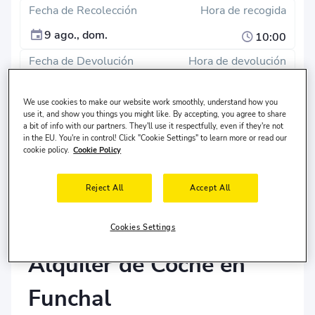
Fecha de Recolección
Hora de recogida
9 ago., dom.
10:00
Fecha de Devolución
Hora de devolución
12 ago., mié.
10:00
We use cookies to make our website work smoothly, understand how you
use it, and show you things you might like. By accepting, you agree to share
Buscar
a bit of info with our partners. They'll use it respectfully, even if they're not
in the EU. You're in control! Click "Cookie Settings" to learn more or read our
cookie policy.
Cookie Policy
¿Diferente lugar de devolución?
El conductor vive en
Estados Unidos
y tiene
30-65
años
de edad.
Reject All
Accept All
Cookies Settings
Alquiler de Coche en
Funchal