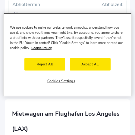
Abholtermin
Abholzeit
7 Aug, Fr
10:00
Abgabe-Datum
Rückgabezeit
We use cookies to make our website work smoothly, understand how you
use it, and show you things you might like. By accepting, you agree to share
10 Aug, Mo
10:00
a bit of info with our partners. They'll use it respectfully, even if they're not
in the EU. You're in control! Click "Cookie Settings" to learn more or read our
cookie policy.
Cookie Policy
Suche
Reject All
Accept All
Andere Rückgabeort?
The driver lives in
Vereinigte Staaten
and is
30-65
years
old.
Cookies Settings
Mietwagen am Flughafen Los Angeles
(LAX)