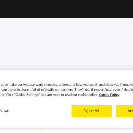
es to make our website work smoothly, understand how you use it, and show you things yo
 you agree to share a bit of info with our partners. They'll use it respectfully, even if they'r
trol! Click "Cookie Settings" to learn more or read our cookie policy.
Cookie Policy
ttings
Reject All
Acc
Abholtermin
Abh
7 Aug, Fr