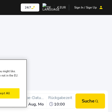
24/7
DE
€
EUR
Sign In / Sign Up
u might like.
e not in the EU.
ept All
olzeit
Abgabe-Datum
Rückgabezeit
Suche
10:00
10 Aug, Mo
10:00