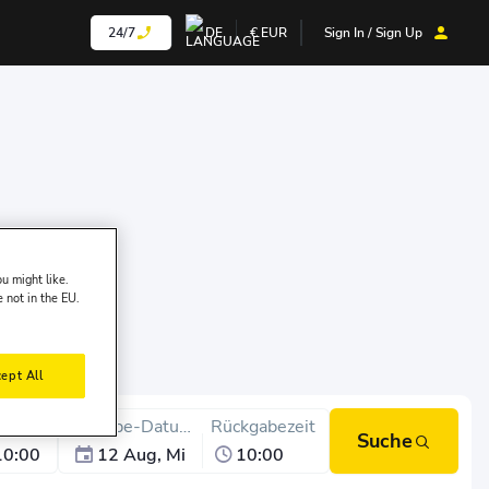
24/7
DE
€
EUR
Sign In / Sign Up
u might like.
e not in the EU.
ept All
olzeit
Abgabe-Datum
Rückgabezeit
Suche
10:00
12 Aug, Mi
10:00