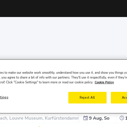
es to make our website work smoothly, understand how you use it, and show you things yo
 you agree to share a bit of info with our partners. They'll use it respectfully, even if they'r
trol! Click "Cookie Settings" to learn more or read our cookie policy.
Cookie Policy
ttings
Reject All
Acc
Abholtermin
Abh
9 Aug, So