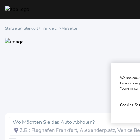
Startseite
Standort
Frankreich
Marseille
We use cooki
By accepting,
You're in con
Cookies Se
Wo Möchten Sie das Auto Abholen?