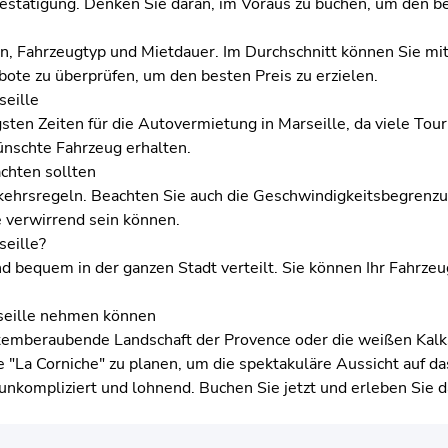
sbestätigung. Denken Sie daran, im Voraus zu buchen, um den be
aison, Fahrzeugtyp und Mietdauer. Im Durchschnitt können Sie 
ote zu überprüfen, um den besten Preis zu erzielen.
seille
sten Zeiten für die Autovermietung in Marseille, da viele Tou
ünschte Fahrzeug erhalten.
chten sollten
rkehrsregeln. Beachten Sie auch die Geschwindigkeitsbegrenzun
e verwirrend sein können.
seille?
d bequem in der ganzen Stadt verteilt. Sie können Ihr Fahrze
rseille nehmen können
atemberaubende Landschaft der Provence oder die weißen Kalk
e "La Corniche" zu planen, um die spektakuläre Aussicht auf d
 unkompliziert und lohnend. Buchen Sie jetzt und erleben Sie 