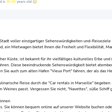
d is
30-65
years old.
e Stadt voller einzigartiger Sehenswürdigkeiten und-Reiseziel
d, ein Mietwagen bietet Ihnen die Freiheit und Flexibilität, M
er Küste, ist bekannt für ihr vielfältiges kulturelles Erbe und 
 fahren. Diese beeindruckende Sehenswürdigkeit bietet atembe
Sie auch zum alten Hafen "Vieux Port" fahren, der als das Her
narische Reise durch die "Car rentals in Marseille" begeben. P
en Weines passt. Vergessen Sie nicht, "Navettes", süße Schiff 
können
ess. Sie können bequem online auf unserer Website buchen od