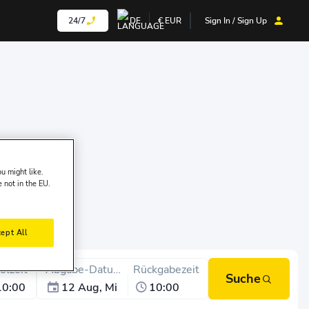
24/7
DE
€
EUR
Sign In / Sign Up
u might like.
e not in the EU.
ept All
olzeit
Abgabe-Datum
Rückgabezeit
Suche
10:00
12 Aug, Mi
10:00