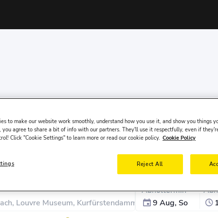
es to make our website work smoothly, understand how you use it, and show you things yo
 you agree to share a bit of info with our partners. They'll use it respectfully, even if they'r
trol! Click "Cookie Settings" to learn more or read our cookie policy.
Cookie Policy
ttings
Reject All
Acc
Abholtermin
Abh
9 Aug, So