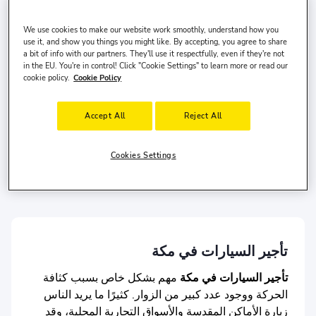
تاريخ الاستلام
وقت الاستلام
We use cookies to make our website work smoothly, understand how you
10 أغسطس, الاثنين
10:00
use it, and show you things you might like. By accepting, you agree to share
a bit of info with our partners. They'll use it respectfully, even if they're not
تاريخ التسليم
وقت التسليم
in the EU. You're in control! Click "Cookie Settings" to learn more or read our
cookie policy.
Cookie Policy
13 أغسطس, الخميس
10:00
Accept All
Reject All
بحث
أرغب في تركها في مكان مختلف
Cookies Settings
دولة السائق
الولايات المتحدة
وعمره
30-65
.
تأجير السيارات في مكة
تأجير السيارات في مكة
مهم بشكل خاص بسبب كثافة
الحركة ووجود عدد كبير من الزوار. كثيرًا ما يريد الناس
زيارة الأماكن المقدسة والأسواق التجارية المحلية، وقد