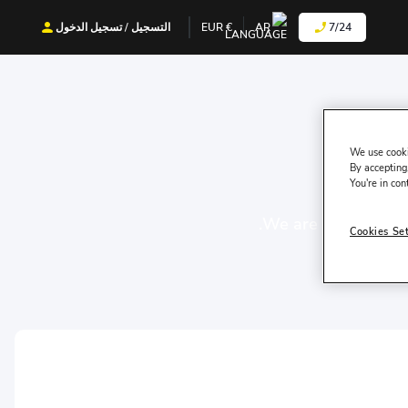
7/24
AR
€
EUR
التسجيل / تسجيل الدخول
We use cooki
By accepting,
You're in con
We are experts in c
Cookies Se