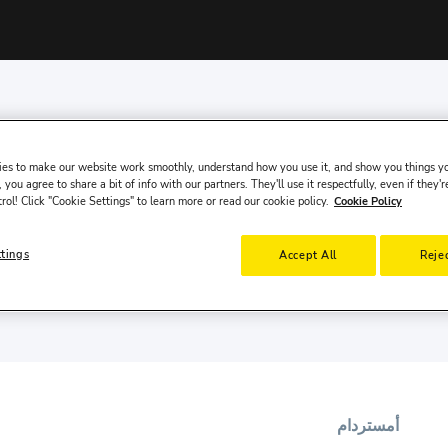
es to make our website work smoothly, understand how you use it, and show you things yo
 you agree to share a bit of info with our partners. They'll use it respectfully, even if they'r
trol! Click "Cookie Settings" to learn more or read our cookie policy.
Cookie Policy
ar rental, offering our services online in over 200 co
ttings
Accept All
Rejec
أمستردام