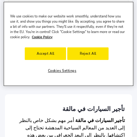
تاريخ الاستلام
وقت الاستلام
8 أغسطس, السبت
10:00
We use cookies to make our website work smoothly, understand how you
use it, and show you things you might like. By accepting, you agree to share
تاريخ التسليم
وقت التسليم
a bit of info with our partners. They'll use it respectfully, even if they're not
in the EU. You're in control! Click "Cookie Settings" to learn more or read our
11 أغسطس, الثلاثاء
cookie policy.
Cookie Policy
10:00
بحث
Accept All
Reject All
أرغب في تركها في مكان مختلف
Cookies Settings
دولة السائق
الولايات المتحدة
وعمره
30-65
.
تأجير السيارات في مالقة
تأجير السيارات في مالقة
أمر مهم بشكل خاص بالنظر
إلى العديد من المعالم السياحية المدهشة تحتاج إلى
اكتشافها. بالنظر إلى البعد الجغرافي بين بعض هذه