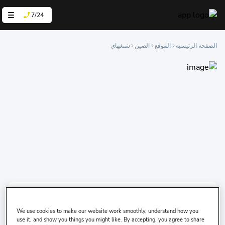
7/24
الصفحة الرئيسية
الموقع
الصين
شنغهاي
ن أين تود استلام السيارة؟
We use cookies to make our website work smoothly, understand how you
use it, and show you things you might like. By accepting, you agree to share