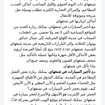
شنغهاي ذات اليوم الحيوي والليل الصاخب، أماكن الجذب،
المطاعم، والمراكز التجارية الكثيرة تتطلب وسيلة نقل
مريحة وموثوقة للانتقال.
أماكن لزيارتها في شنغهاي
مع
تأجير السيارات في شنغهاي
، يمكنك زيارة العديد من
المواقع السياحية التي لا تعد ولا تحصى. من ناطحات
السحاب في مدينة اللؤلؤ الشرقية، إلى جمال حدائق
يويوان الخلابة، والى البازارات التاريخية في مدينة شنغهاي
القديمة.
شنغهاي rent a car
يتيح لك أيضًا الفرصة لرؤية
بعض الأماكن الأقل شهرة ولكنها جميلة بالتأكيد مثل
متحف شنغهاي للفنون والعلوم، ومعبد جينغ'ان.
ماذا تأكل في شنغهاي
مع
تأجير السيارات في شنغهاي
، يمكنك زيارة بعض أفضل
المطاعم في المدينة. يمكنك التذوق من الأطباق الشهيرة
مثل الحساء صغيرة الحجم و الأرز المقلي و الأرز الأبيض.
كيف تقوم بحجز تأجير السيارات في شنغهاي؟
الحجز عبر الإنترنت هو الأسهل والأسرع لحجز سيارة في
شنغهاي. يمكنك استخدام موقع الويب الخاص بشركة
Car