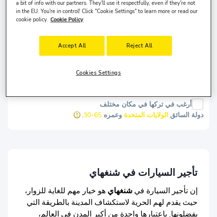
a bit of info with our partners. They'll use it respectfully, even if they're not
تاريخ الاستلام
وقت الاستلام
in the EU. You're in control! Click "Cookie Settings" to learn more or read our
cookie policy.
Cookie Policy
9 أغسطس, الأحد
10:00
تاريخ التسليم
وقت التسليم
Accept All
Reject All
12 أغسطس, الأربعاء
10:00
Cookies Settings
بحث
أرغب في تركها في مكان مختلف
دولة السائق
الولايات المتحدة
وعمره
30-65
.
تأجير السيارات في شنغهاي
إن تأجير السيارة في
شنغهاي
هو خيار مهم للغاية للزوار،
حيث يقدم لهم الحرية لاستكشاف المدينة بالطريقة التي
يفضلونها. باعتبارها واحدة من أكبر المدن في العالم،