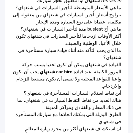
rentals in شنغهاي
أو التطبيق لحجز سيارتك.
ما هي الأسعار المتوسطة لتأجير السيارات في شنغهاي؟
تتراوح أسعار تأجير السيارات في شنغهاي من معقولة إلى
مكلفة، اعتمادا على نوع السيارة ومدة الإيجار.
ما هي أح busiest مدة لتأجير السيارات في شنغهاي؟
أكثر الأوقات ازدحاما لتأجير السيارات في شنغهاي تكون
خلال الأعياد الوطنية والصيف.
ما الذي يجب التأكد منه أثناء قيادة سيارة مستأجرة في
شنغهاي؟
القيادة في شنغهاي يمكن أن تكون تحديا بسبب حركة
المرور الكثيفة. عند قيادة
car hire شنغهاي
يجب أن تكون
واعيا للقواعد المحلية ولا تنسى أن تكون مستعدا للزحام
والازدحام.
أين نقاط استلام السيارات المستأجرة في شنغهاي؟
هناك العديد من نقاط التقاط السيارات في شنغهاي، بما
في ذلك المطار والفنادق ومراكز المدينة.
الطرق البديلة التي يمكنك اتخاذها مع سيارتك المستأجرة
في شنغهاي
ان استكشاف شنغهاي أكثر من مجرد زيارة المعالم