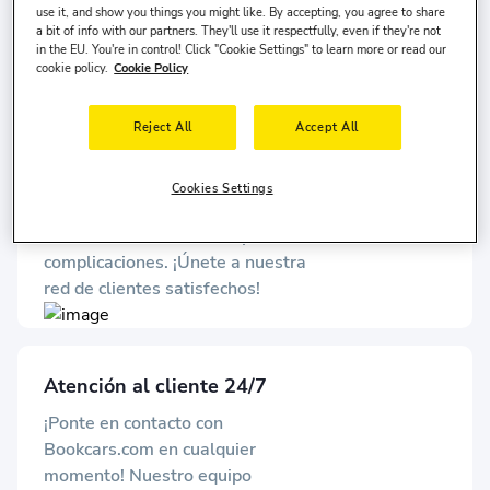
use it, and show you things you might like. By accepting, you agree to share
asegurada con cada viaje!
a bit of info with our partners. They'll use it respectfully, even if they're not
in the EU. You're in control! Click "Cookie Settings" to learn more or read our
cookie policy.
Cookie Policy
Más de 1 millón de usuarios
Reject All
Accept All
satisfechos
Más de 1 millón de usuarios han
Cookies Settings
elegido Bookcars.com para alquilar
coches de manera fiable y sin
complicaciones. ¡Únete a nuestra
red de clientes satisfechos!
Atención al cliente 24/7
¡Ponte en contacto con
Bookcars.com en cualquier
momento! Nuestro equipo