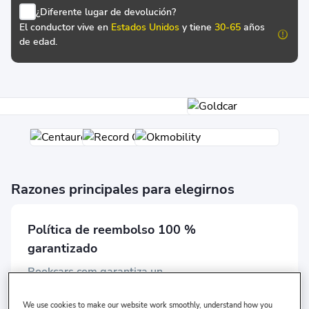
¿Diferente lugar de devolución?
El conductor vive en
Estados Unidos
y tiene
30-65
años
de edad.
Razones principales para elegirnos
Política de reembolso 100 %
garantizado
Bookcars.com garantiza un
reembolso completo si cancelas tu
reserva. ¡La tranquilidad está
We use cookies to make our website work smoothly, understand how you